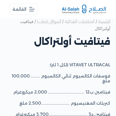
ا
القائمة
ل
ت
ج
/
/
/ فيتافيت
الرئيسية
المكملات الغذائية
السوائل (شراب)
ا
أولتراكال
و
ز
فيتافيت أولتراكال
إ
ل
ى
ا
ل
م
VITAVET ULTRACAL (لكل 1 لتر):
ح
ت
فوسفات الكالسيوم ثنائي الكالسيوم …………100,000
و
ملغ
ى
فيتامين ب12 …………………………………… 2,000 ميكروغرام
كبريتات المغنيسيوم ……………………………2,500 ملغ
فيتامين د3 ………………………………………3,700 ميكروغرام