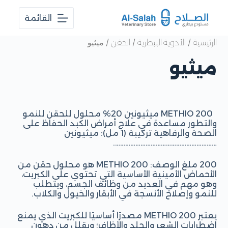
ا
القائمة
ل
ت
ج
/
/
/ ميثيو
الرئيسية
الأدوية البيطرية
الحقن
ا
و
ميثيو
ز
إ
ل
ى
ا
METHIO 200 ميثيونين 20% محلول للحقن للنمو
ل
والتطور مساعدة في علاج أمراض الكبد الحفاظ على
م
الصحة والرفاهية تركيبة (1 مل): ميثيونين
ح
…………………………………………………….
ت
و
200 ملغ الوصف: METHIO 200 هو محلول حقن من
ى
الأحماض الأمينية الأساسية التي تحتوي على الكبريت،
وهو مهم في العديد من وظائف الجسم، ويتطلب
للنمو وإصلاح الأنسجة في الأبقار والخيول والكلاب.
يعتبر METHIO 200 مصدرًا أساسيًا للكبريت الذي يمنع
اضطرابات الشعر والجلد والأظافر؛ ويقلل من دهون