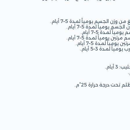
 أيام.
حت درجة حرارة 25°م.