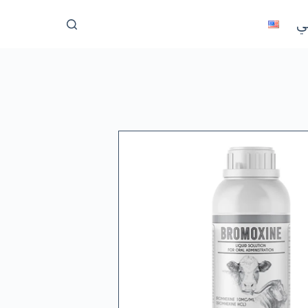
ا
ني
ل
ت
ج
ا
و
ز
إ
ل
ى
ا
ل
م
ح
ت
و
ى