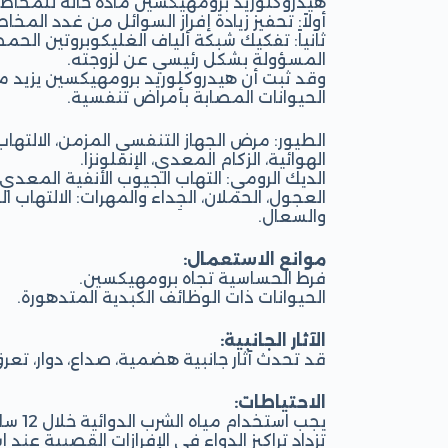
هيدروكلوريد برومهيكسين مادة حالّة للمخاط لها
أولاً: تحفيز زيادة إفراز السوائل من غدد المخا
ثانياً: تفكيك شبكة ألياف الغليكوبروتين ال
المسؤولة بشكل رئيسي عن لزوجته.
وقد ثبت أن هيدروكلوريد برومهيكسين يزيد 
الحيوانات المصابة بأمراض تنفسية.
الطيور: مرض الجهاز التنفسي المزمن، الالتها
الهوائية، الزكام المعدي، الإنفلونزا.
الديك الرومي: التهاب الجيوب الأنفية المعدي.
العجول، الحملان، الجِداء والمهرات: الالتهاب ال
والسعال.
موانع الاستعمال:
فرط الحساسية تجاه برومهيكسين.
الحيوانات ذات الوظائف الكبدية المتدهورة.
الآثار الجانبية:
قد تحدث آثار جانبية هضمية، صداع، دوار، تع
الاحتياطات:
يجب استخدام مياه الشرب الدوائية خلال 12 ساعة.
تزداد تراكيز الدواء في الإفرازات القصبية ع