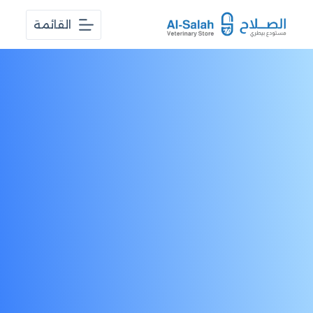
ا
القائمة
ل
ت
ج
ا
و
ز
إ
ل
ى
ا
ل
م
ح
ت
و
ى