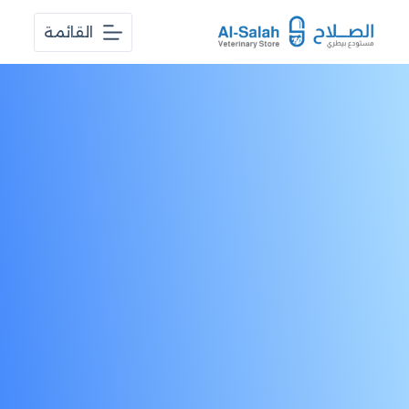
ا
القائمة
ل
ت
ج
ا
و
ز
إ
ل
ى
ا
ل
م
ح
ت
و
ى