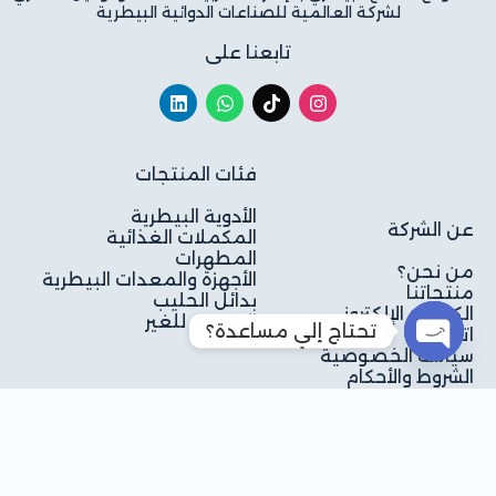
لشركة العالمية للصناعات الدوائية البيطرية
تابعنا على
فئات المنتجات
الأدوية البيطرية
عن الشركة
المكملات الغذائية
المطهرات
من نحن؟
الأجهزة والمعدات البيطرية
منتجاتنا
بدائل الحليب
الكتالوج الإلكتروني
التصنيع للغير
تحتاج إلي مساعدة؟
اتصل بنا
سياسة الخصوصية
O
الشروط والأحكام
p
e
n
c
للتواصل
h