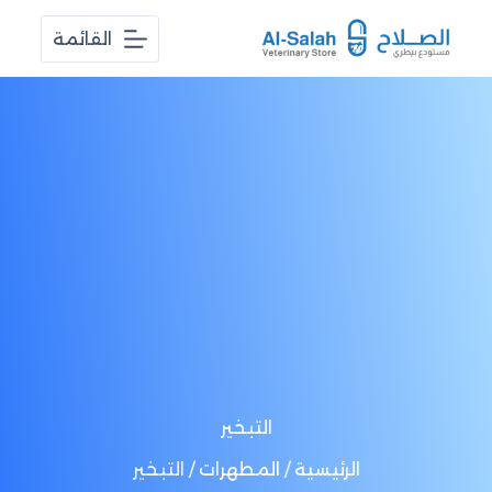
ا
القائمة
ل
ت
ج
ا
و
ز
إ
ل
ى
ا
ل
م
ح
ت
و
ى
التبخير
الرئيسية
/
المطهرات
/ التبخير