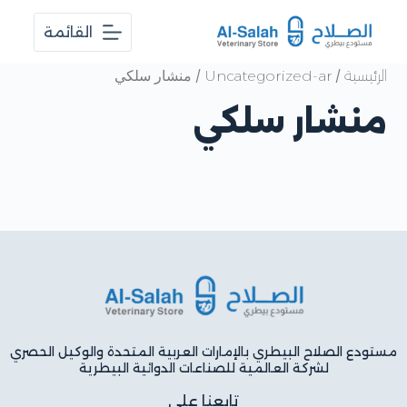
ا
القائمة
ل
ت
ج
/
/ منشار سلكي
الرئيسية
Uncategorized-ar
ا
و
منشار سلكي
ز
إ
ل
ى
ا
ل
م
ح
ت
و
ى
مستودع الصلاح البيطري بالإمارات العربية المتحدة والوكيل الحصري
لشركة العالمية للصناعات الدوائية البيطرية
تابعنا على