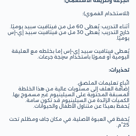
الجرعة وطريقة الاستعمال:
(للاستخدام الفموي):
أثناء التدريب: يُعطى 60 مل من فيتافيت سبيد يوميًا.
خارج التدريب: يُعطى 30 مل من فيتافيت سبيد إي–إس
يوميًا.
يُعطى فيتافيت سبيد إي–إس إما بخلطه مع العليقة
اليومية أو فمويًا باستخدام سرنجة جرعات.
تحذيرات:
اتّباع تعليمات الملصق.
إضافة العلف إلى مستويات عالية من هذا الخلطة
المسبقة المحتوية على السيلينيوم غير مسموح بها.
الكميات الزائدة من السيلينيوم قد تكون سامة.
يُحفظ بعيدًا عن متناول الأطفال والحيوانات.
يُحفظ في العبوة الأصلية، في مكان جاف ومظلم تحت
25°م.