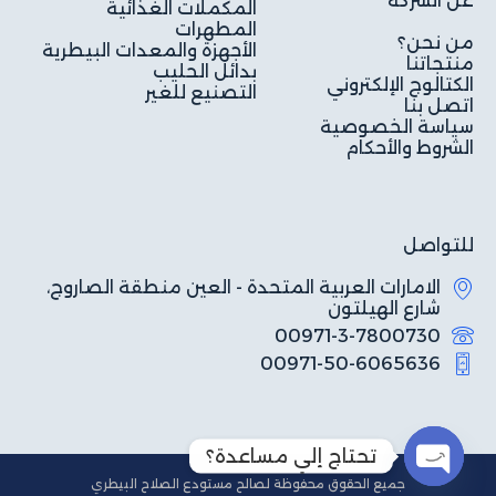
عن الشركة
المكملات الغذائية
المطهرات
من نحن؟
الأجهزة والمعدات البيطرية
منتجاتنا
بدائل الحليب
الكتالوج الإلكتروني
التصنيع للغير
اتصل بنا
سياسة الخصوصية
الشروط والأحكام
للتواصل
الامارات العربية المتحدة - العين منطقة الصاروج،
شارع الهيلتون
00971-3-7800730
00971-50-6065636
تحتاج إلي مساعدة؟
جميع الحقوق محفوظة لصالح مستودع الصلاح البيطري
O