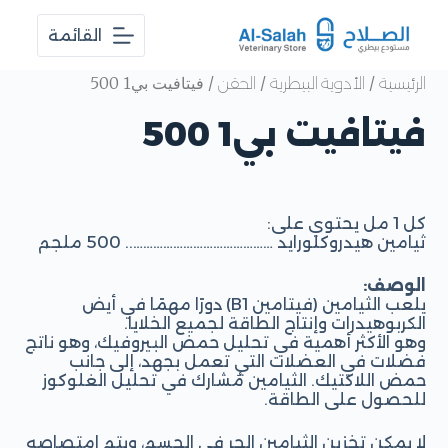
ا
القائمة
ل
ت
ج
/
/
/ فيتافيت بي1 500
الرئيسية
الأدوية البيطرية
الحقن
ا
و
فيتافيت بي1 500
ز
إ
ل
ى
ا
كل 1 مل يحتوي على:
ل
ثيامين هيدروكلورايد …………………………………….. 500 ملجم
م
ح
الوصف:
ت
يلعب الثيامين (فيتامين B1) دورًا مهمًا في أيض
و
الكربوهيدرات وإنتاج الطاقة لجميع الخلايا.
ى
وهو الأكثر أهمية في تحليل حمض البيروفيك، وهو ناتج
فضلات في العضلات التي تعمل بجهد، إلى جانب
حمض اللاكتيك. الثيامين مُشارك في تحليل الغلوكوز
للحصول على الطاقة.
لا يمكن تخزين الثيامين الحر في الجسم، ويتم امتصاصه