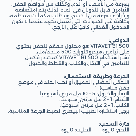
بسرعة من الأمعاء أو الدم، وكذلك من مواضع الحقن.
الثيامين قابل للذوبان في الماء، لذلك يتم امتصاصه
وإخراجه بسرعة من الجسم، ويتطلب مكملات منتظمة،
وخاصة في الحيوانات التي تعمل بجهد عندما لا يكون
المدخول الغذائي كافيًا على الأرجح.
الدواعي:
VITAVET B1 500 هو محلول معقم للحقن يحتوي
على ثيامين هيدروكلورايد 500 ملجم/مل.
يُشار استخدام VITAVET B1 500 كمصدر مُكمل
للثيامين في الأبقار، والكلاب، والقطط، والخيول.
الجرعة وطريقة الاستعمال:
(للحقن العضلي العميق أو تحت الجلد في موضع
حقن مناسب):
الأبقار والخيول: 5 – 10 مل مرتين أسبوعيًا.
الأغنام: 1 – 2 مل مرتين أسبوعيًا.
الكلاب: 1 – 2 مل مرتين أسبوعيًا.
يرجى استشارة الطبيب البيطري لضبط الجرعة المناسبة.
فترة السحب:
اللحم: 0 يوم الحليب: 0 يوم