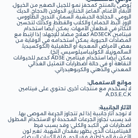
يُوصى بالمنتج كمحفز نمو للجيل الصغير من الخيول،
الأبقار، الأغنام، الماعز، الخنازير، الدواجن (الدجاج، الديك
الرومي، الدجاجة الحبشية، السمان، التدرج، الطاووس،
الإوز، البط، الحمام) والكلاب والقطط، وكذلك لتحسين
التكاثر في قطعان الأمهات. يمكن أيضًا استخدام
فيتامين AD3ECK كعلاج مضاد للإجهاد؛ إذا ارتبط مع
المضادات الحيوية، يمكن استخدامه في الوقاية من
بعض الأمراض المعدية أو الطفيلية (الكوكسيديا،
السالمونيلا، الكوليباسيلوسيس، إلخ).
يمكن أيضًا استخدام فيتامين AD3E كدعم للحيوانات
النقاهة أو في حالة اضطرابات التمثيل الغذائي
المعدني والدهني والكربوهيدراتي.
موانع الاستعمال:
لا يُستخدم مع منتجات أخرى تحتوي على فيتامين
A,D3,E,C,K
الآثار الجانبية:
لا توجد آثار جانبية إذا لم تتجاوز الجرعة الموصى بها.
قد يسبب تجاوز الجرعات المحددة أو الاستخدام المطول
اضطرابات في الكبد والكلى؛ وقد يسبب فرط
الفيتامينات الذي يظهر بفقدان الشهية، تغير لون
الأغشية المخاطية، فقر الدم، قلة الكريات البيضاء،