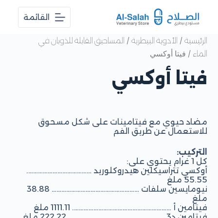
ا
القائمة
ل
ت
ج
/
/
الرئيسية
الأدوية البيطرية
المساحيق القابلة للذوبان في
ا
/ فيتا أوكسي
الماء
و
ز
فيتا أوكسي
إ
ل
ى
ا
ل
م
مضاد حيوي مع فيتامينات على شكل مسحوق
ح
للاستعمال عن طريق الفم
ت
و
التركيب:
ى
كل 1 غرام يحتوي على:
أوكسي تتراسيكلين هيدروكلوريد ………………………………….
55.55 ملغ
نيومايسين سلفات ……………………………………………… 38.88
ملغ
فيتامين أ ……………………………………………………. 1111.11 ملغ
فيتامين د3 ………………………………………………….. 222.22 ملغ