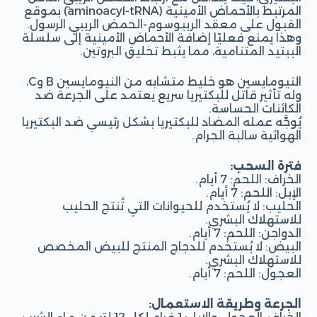
المرتبط بالأحماض الأمينية (aminoacyl-tRNA) بموقع
القبول على معقد الريبوسوم-الحمض الريبي الرسول.
وهذا يمنع فعليًا إضافة الأحماض الأمينية إلى سلسلة
الببتيد المتنامية، مما يثبط تخليق البروتين.
النيومايسين هو خليط متشابه من النيومايسين B وC،
وله تأثير قاتل للبكتيريا سريع يعتمد على الجرعة ضد
الكائنات الحساسة.
يُوجَّه عمله المضاد للبكتيريا بشكل رئيسي ضد البكتيريا
الهوائية سالبة الجرام.
فترة السحب:
الخراف: اللحم: 7 أيام.
الإبل: اللحم: 7 أيام.
الحليب: لا يُستخدم للحيوانات التي تُنتج الحليب
للاستهلاك البشري.
الدواجن: اللحم: 7 أيام.
البيض: لا يُستخدم للدجاج المنتج للبيض المخصص
للاستهلاك البشري.
العجول: اللحم: 7 أيام.
الجرعة وطريقة الاستعمال: