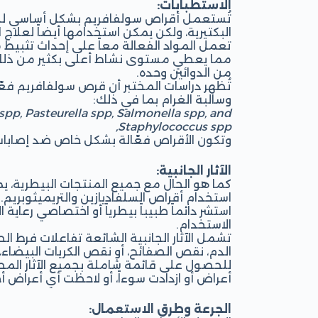
الاستطبابات:
تُستعمل أقراص سولفافريم بشكل أساسي للا
البكتيرية، ولكن يمكن استخدامها أيضاً لعلاج ال
تعمل المواد الفعالة معاً على إحداث تثبيط 
مما يعطي مستوى نشاط أعلى بكثير من ذلك
من الدوائين وحده.
تُظهر دراسات المختبر أن قرص سولفافريم فع
وسالبة الغرام بما في ذلك:
a spp, Pasteurella spp, Salmonella spp, and
Staphylococcus spp,
وتكون الأقراص فعّالة بشكل خاص ضد إصابا
الآثار الجانبية:
كما هو الحال مع جميع المنتجات البيطرية، ي
استخدام أقراص السلفاديازين والتريميثوبريم.
استشر دائماً طبيباً بيطرياً أو اختصاصي رعا
الاستخدام.
تشمل الآثار الجانبية الشائعة تفاعلات فرط ال
الدم، نقص الصفائح، أو نقص الكريات البيضاء، 
للحصول على قائمة شاملة بجميع الآثار المحت
أعراض أو ازدادت سوءاً، أو لاحظت أي أعراض أ
الجرعة وطرق الاستعمال: