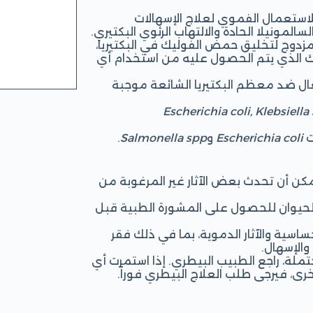
ستعمال الفموي لعلاج الإسهالات
سالمونيلا الحادة والالتهاب الرئوي البكتيري.
مزدوج لتخليق حمض الفوليك في البكتيريا،
 الذي يتم الحصول عليه من استخدام أي
ّال ضد معظم البكتيريا الشائعة موجبة
Escherichia coli, Klebsiell
ت
Escherichia coli
و
Salmonella spp
.
مكن أن تحدث بعض الآثار غير المرغوبة من
ية الحيوان للحصول على المشورة الطبية قبل
حساسية والآثار الدموية، بما في ذلك فقر
والإسهال.
ملة، راجع الطبيب البيطري. إذا استمرت أي
خرى، فيرجى طلب العلاج البيطري فوراً.