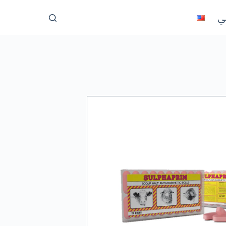
ا
ني
ل
ت
ج
ا
و
ز
إ
ل
ى
ا
ل
م
ح
ت
و
ى