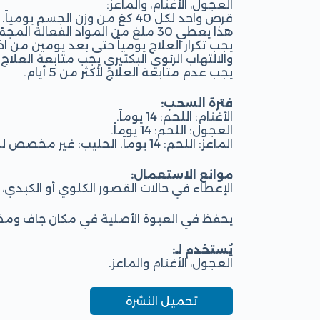
العجول، الأغنام، والماعز:
قرص واحد لكل 40 كغ من وزن الجسم يومياً.
هذا يعطي 30 ملغ من المواد الفعالة المجمّعة لكل كغ.
يجب تكرار العلاج يومياً حتى بعد يومين من اخ
والالتهاب الرئوي البكتيري يجب متابعة العلاج لمدة 5 أيام م
يجب عدم متابعة العلاج لأكثر من 5 أيام.
فترة السحب:
الأغنام: اللحم: 14 يوماً.
العجول: اللحم: 14 يوماً.
الماعز: اللحم: 14 يوماً. الحليب: غير مخصص للاستهلاك البشري.
موانع الاستعمال:
الإعطاء في حالات القصور الكلوي أو الكبدي، ال
يحفظ في العبوة الأصلية في مكان جاف ومظلم ب
يُستخدم لـ:
العجول، الأغنام والماعز.
تحميل النشرة