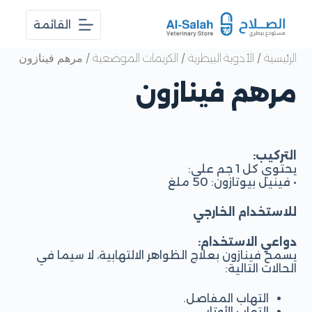
ا
القائمة
ل
ت
ج
/
/
/ مرهم فينازون
الرئيسية
الأدوية البيطرية
الكريمات الموضعية
ا
و
مرهم فينازون
ز
إ
ل
ى
ا
التركيب:
ل
يحتوي كل 1 جم على:
م
• فينيل بيوتازون: 50 ملغ
ح
ت
للاستخدام الخارجي
و
ى
دواعي الاستخدام:
يسمح فينازون بعلاج الظواهر الالتهابية، لا سيما في
الحالات التالية:
التهاب المفاصل.
التهاب الأوتار.