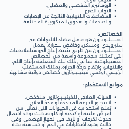
الروماتيزم المفصلي والعضلي.
التهاب الضرع.
المضاعفات الالتهابية الناتجة عن الإصابات
والصدمات والعدوى الميكروبية المختلفة.
الخصائص:
الفينيلبوتازون هو عامل مضاد للالتهابات غير
ستيرويدي، ومسكن، وخافض للحرارة. يعمل
الفينيلبوتازون عن طريق تثبيط إنتاج البروستاغلاندينات،
التي تمتلك مجموعة واسعة من الخصائص
الفسيولوجية، بما في ذلك تلك المتعلقة بإنتاج الألم،
والالتهاب، وارتفاع درجة الحرارة. يمتلك المستقلب
الرئيسي أوكسي فينيلبوتازون خصائص دوائية مشابهة.
موانع الاستخدام:
المؤشر العلاجي للفينيلبوتازون منخفض.
لا تتجاوز الجرعة المحددة أو مدة العلاج.
يُمنع استخدامه في الحيوانات التي تعاني من
أمراض قلبية أو كبدية أو كلوية، حيث يوجد احتمال
حدوث تقرحات أو نزيف في الجهاز الهضمي، وفي
حالات وجود اضطرابات في الدم أو حساسية تجاه