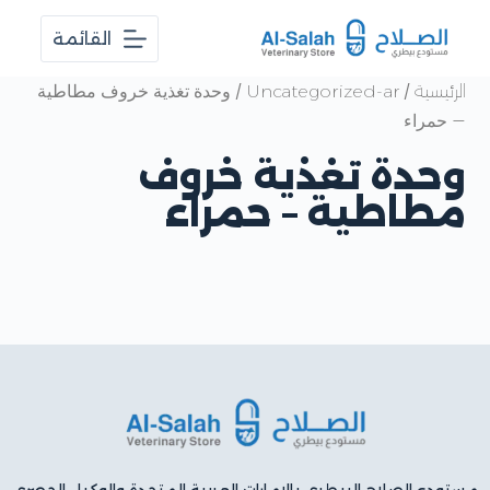
ا
القائمة
ل
ت
ج
/
/ وحدة تغذية خروف مطاطية
الرئيسية
Uncategorized-ar
ا
– حمراء
و
ز
وحدة تغذية خروف
إ
ل
مطاطية – حمراء
ى
ا
ل
م
ح
ت
و
ى