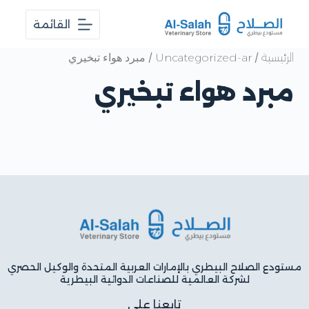
ا
القائمة
ل
ت
ج
/
/ مبرد هواء تبخيري
الرئيسية
Uncategorized-ar
ا
و
مبرد هواء تبخيري
ز
إ
ل
ى
ا
ل
م
ح
ت
و
ى
مستودع الصلاح البيطري بالإمارات العربية المتحدة والوكيل الحصري
لشركة العالمية للصناعات الدوائية البيطرية
تابعنا على