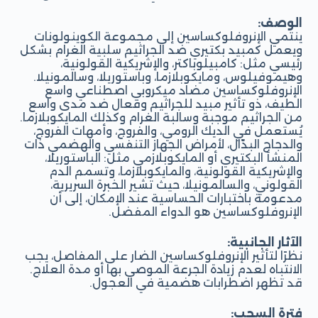
الوصف:
ينتمي الإنروفلوكساسين إلى مجموعة الكوينولونات
ويعمل كمبيد بكتيري ضد الجراثيم سلبية الغرام بشكل
رئيسي مثل: كامبيلوباكتر، والإشريكية القولونية،
وهيموفيلوس، ومايكوبلازما، وباستوريلا، وسالمونيلا.
الإنروفلوكساسين مضاد ميكروبي اصطناعي واسع
الطيف، ذو تأثير مبيد للجراثيم وفعال ضد مدى واسع
من الجراثيم موجبة وسالبة الغرام وكذلك المايكوبلازما.
يُستعمل في الديك الرومي، والفروج، وأمهات الفروج،
والدجاج البدّال، لأمراض الجهاز التنفسي والهضمي ذات
المنشأ البكتيري أو المايكوبلازمي مثل: الباستوريلا،
والإشريكية القولونية، والمايكوبلازما، وتسمم الدم
القولوني، والسالمونيلا، حيث تشير الخبرة السريرية،
مدعومة باختبارات الحساسية عند الإمكان، إلى أن
الإنروفلوكساسين هو الدواء المفضل.
الآثار الجانبية:
نظرًا لتأثير الإنروفلوكساسين الضار على المفاصل، يجب
الانتباه لعدم زيادة الجرعة الموصى بها أو مدة العلاج.
قد تظهر اضطرابات هضمية في العجول.
فترة السحب: