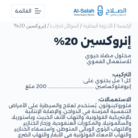
ا
القائمة
ل
ت
ج
/
/
/ إنروكسين 20%
الرئيسية
الأدوية البيطرية
السوائل (شراب)
ا
و
إنروكسين 20%
ز
إ
ل
محلول مضاد حيوي
ى
للاستعمال الفموي
ا
ل
التركيب:
م
كل 1 مل يحتوي على:
ح
إنروفلوكساسين ……………………………………… 200 ملغ
ت
و
الاستعمالات:
ى
فلوروكينولون. يُستخدم لعلاج والسيطرة على الأمراض
التنفسية المزمنة في الدواجن، والإصابة الإنتانية
بالإشريكية القولونية، والتهاب الأنف الخبيث، وباستوريلا،
والسالمونيلا، والمكورات العنقودية، وزحار الخنازير،
والالتهاب الرئوي الوبائي المتوطن، واستسقاء الخنازير،
والتهاب الأمعاء القولونية في الأبقار والتهاب الضرع.