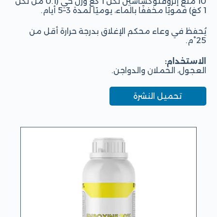
10 ملغ إنروفلوكساسين لكل 1 كغ وزن حي (0.1 مل لكل
1 كغ) فمويًا مخففًا بالماء، يوميًا لمدة 3–5 أيام.
يُحفظ في وعاء محكم الإغلاق بدرجة حرارة أقل من
25°م.
الاستخدام:
العجول، الحملان والدواجن.
تحميل النشرة