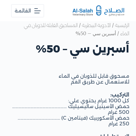
ا
القائمة
ل
ت
ج
/
/
الرئيسية
الأدوية البيطرية
المساحيق القابلة للذوبان في
ا
/ أسبرين سي – 50%
الماء
و
ز
أسبرين سي – 50%
إ
ل
ى
ا
ل
م
مسحوق قابل للذوبان في الماء
ح
للاستعمال عن طريق الفم
ت
و
التركيب:
ى
كل 1000 غرام يحتوي على:
حمض الأسيتيل ساليسيليك ………………………………………………
500 غرام
حمض الأسكوربيك (فيتامين C) ……………………………………
250 غرام