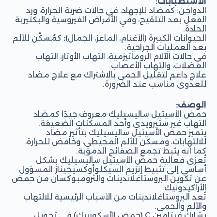
الاستطبابات:
الدواجن:
كمضاد للإجهاد، في حالات ضربة الحرارة، ورد
الفعل بعد التلقيح، وفي الأمراض الفيروسية والبكتيرية
الحادة.
الحيوانات الكبيرة (الأغنام، الماعز، الجمال)
:
كمُسكّن للألم
بعد العمليات الجراحية.
في حالات الآلام الروماتيزمية، التهاب الأوتار، التهاب
العضلات، والتهاب الأعصاب.
علاج داعم لتقليل الحمى بالاشتراك مع علاج مضاد
للعدوى مناسب عند الضرورة.
الوصف:
حمض الأسيتيل ساليسيليك معروف جيدًا كمضاد
التهاب غير ستيرويدي وأحد المسكنات الضعيفة.
يتميز حمض الأسيتيل ساليسيليك بتأثير مضاد
للالتهابات، ومسكن للألم المحيطي، وخافض للحرارة،
كما أنه يثبط تجمع الصفائح الدموية.
تُعزى فعالية حمض الأسيتيل ساليسيليك بشكل
أساسي إلى تثبيط إنزيم السيكلوأوكسيجيناز المسؤول
عن تكوين البروستاغلاندينات والثرومبوكسان من حمض
الأراكيدونيك.
تُعد البروستاغلاندينات من الأسباب الرئيسية للالتهاب
والألم والحمى.
يشارك فيتامين C (حمض الأسكوربيك) في تحويل