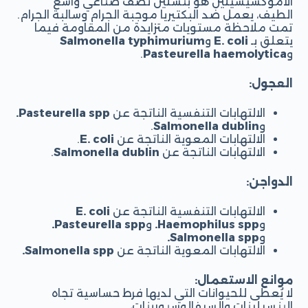
الأموكسيسيلين هو بنسلين نصف صناعي واسع
الطيف، يعمل ضد البكتيريا موجبة الجرام وسالبة الجرام.
تمت ملاحظة مستويات متزايدة من المقاومة فيما
يتعلق بـ
E. coli
و
Salmonella typhimurium
و
Pasteurella haemolytica
.
العجول:
الالتهابات التنفسية الناتجة عن
Pasteurella spp.
و
Salmonella dublin
.
الالتهابات المعوية الناتجة عن
E. coli
.
الالتهابات الناتجة عن
Salmonella dublin
.
الدواجن:
الالتهابات التنفسية الناتجة عن
E. coli
و
Haemophilus spp.
و
Pasteurella spp.
و
Salmonella spp.
الالتهابات المعوية الناتجة عن
Salmonella spp.
موانع الاستعمال:
لا يُعطى للحيوانات التي لديها فرط حساسية تجاه
البنسيلينات والسيفالوسبورينات،