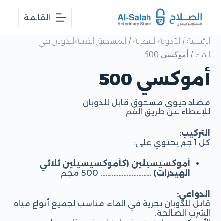
ا
القائمة
ل
ت
ج
/
/
الرئيسية
الأدوية البيطرية
المساحيق القابلة للذوبان في
ا
/ أموكسي 500
الماء
و
ز
أموكسي 500
إ
ل
ى
مضاد حيوي مسحوق قابل للذوبان
ا
للإعطاء عن طريق الفم
ل
م
ح
التركيب:
ت
كل 1 جم يحتوي على:
و
ى
أموكسيسيلين (كأموكسيسيلين ثلاثي
الهيدرات)
…………………………. 500 مجم
الدواعي:
قابل للذوبان بحرية في الماء، مناسب لجميع أنواع مياه
الشرب الصالحة.