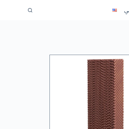
ا
ني
ل
ت
ج
ا
و
ز
إ
ل
ى
ا
ل
م
ح
ت
و
ى