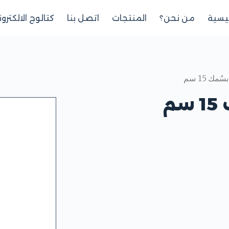
ئيسية
من نحن؟
المنتجات
اتصل بنا
كتالوج الالكترو
مك 15 سم
م