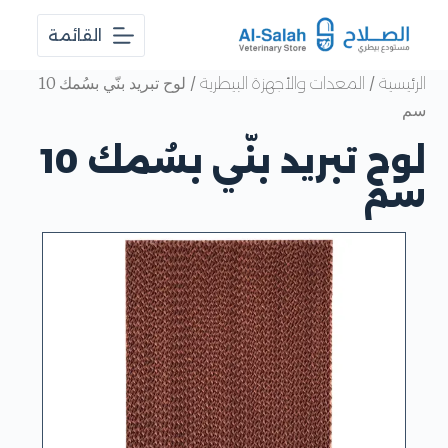
ا
القائمة
ل
ت
ج
/
/ لوح تبريد بنّي بسُمك 10
الرئيسية
المعدات والأجهزة البيطرية
ا
سم
و
ز
لوح تبريد بنّي بسُمك 10
إ
ل
سم
ى
ا
ل
م
ح
ت
و
ى