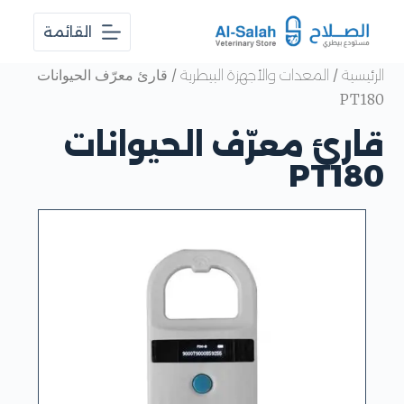
ا
القائمة
ل
ت
ج
/
/ قارئ معرّف الحيوانات
الرئيسية
المعدات والأجهزة البيطرية
ا
PT180
و
ز
قارئ معرّف الحيوانات
إ
ل
PT180
ى
ا
ل
م
ح
ت
و
ى