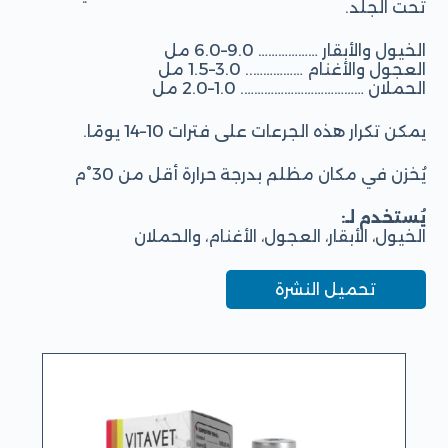
تحت الجلد.
الخيول والأبقار ……………… 9.0–6.0 مل
العجول والأغنام …………….. 3.0–1.5 مل
الحملان ………………………………. 1.0–2.0 مل
يمكن تكرار هذه الجرعات على فترات 10–14 يومًا.
يُخزن في مكان مظلم بدرجة حرارة أقل من 30°م
يُستخدم لـ:
الخيول، الأبقار، العجول، الأغنام، والحملان
تحميل النشرة