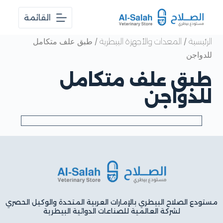
ا
القائمة
ل
ت
ج
/
/ طبق علف متكامل
الرئيسية
المعدات والأجهزة البيطرية
ا
للدواجن
و
ز
طبق علف متكامل
إ
ل
للدواجن
ى
ا
ل
م
ح
ت
و
ى
مستودع الصلاح البيطري بالإمارات العربية المتحدة والوكيل الحصري
لشركة العالمية للصناعات الدوائية البيطرية