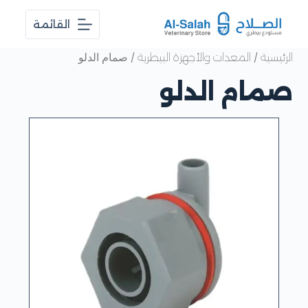
ا
القائمة
ل
ت
ج
/
/ صمام الدلو
الرئيسية
المعدات والأجهزة البيطرية
ا
و
صمام الدلو
ز
إ
ل
ى
ا
ل
م
ح
ت
و
ى