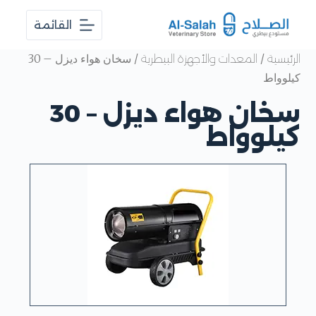
ا
القائمة
ل
ت
ج
/
/ سخان هواء ديزل – 30
الرئيسية
المعدات والأجهزة البيطرية
ا
كيلوواط
و
ز
سخان هواء ديزل – 30
إ
ل
كيلوواط
ى
ا
ل
م
ح
ت
و
ى