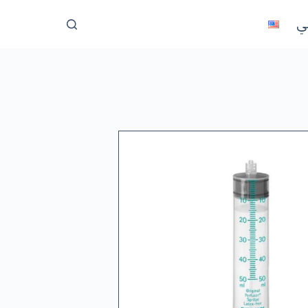
ا
ني
ل
ت
ج
ا
و
ز
إ
ل
ى
ا
ل
م
ح
ت
و
ى