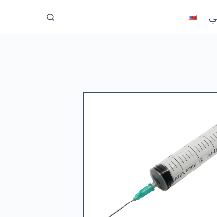
ا
ني
ل
ت
ج
ا
و
ز
إ
ل
ى
ا
ل
م
ح
ت
و
ى