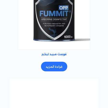
فومِت مبيد تبخير
قراءة المزيد