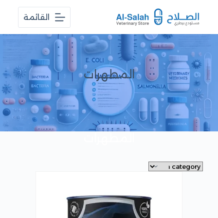
ا
القائمة
ل
ت
ج
ا
و
ز
المطهرات
إ
ل
ى
ا
ل
م
ح
المطهرات
ت
و
ى