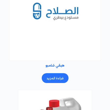
هيڤي شامبو
قراءة المزيد